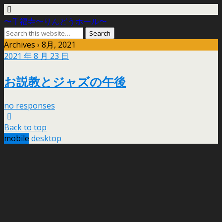
〜千福寺〜りんどうホール〜
Archives › 8月, 2021
2021 年 8 月 23 日
お説教とジャズの午後
no responses
Back to top
mobile
desktop