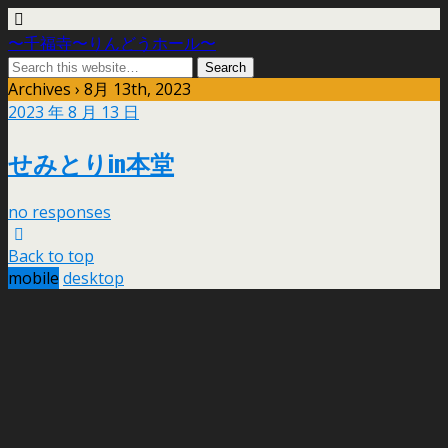
〜千福寺〜りんどうホール〜
Archives › 8月 13th, 2023
2023 年 8 月 13 日
せみとりin本堂
no responses
Back to top
mobile
desktop