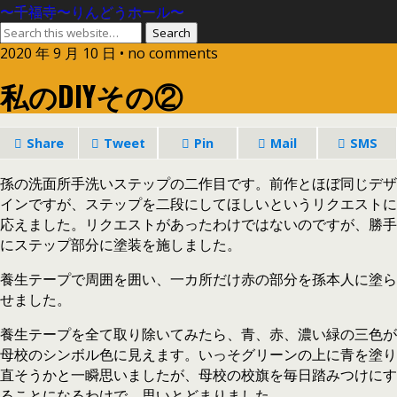
〜千福寺〜りんどうホール〜
2020 年 9 月 10 日 • no comments
私のDIYその②
Share
Tweet
Pin
Mail
SMS
孫の洗面所手洗いステップの二作目です。前作とほぼ同じデザ
インですが、ステップを二段にしてほしいというリクエストに
応えました。リクエストがあったわけではないのですが、勝手
にステップ部分に塗装を施しました。
養生テープで周囲を囲い、一カ所だけ赤の部分を孫本人に塗ら
せました。
養生テープを全て取り除いてみたら、青、赤、濃い緑の三色が
母校のシンボル色に見えます。いっそグリーンの上に青を塗り
直そうかと一瞬思いましたが、母校の校旗を毎日踏みつけにす
ることになるわけで、思いとどまりました。