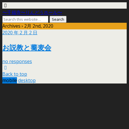
〜千福寺〜りんどうホール〜
Archives › 2月 2nd, 2020
2020 年 2 月 2 日
お説教と蕎麦会
no responses
Back to top
mobile
desktop