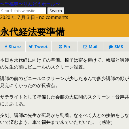
〜千福寺〜りんどうホール〜
2020 年 7 月 3 日 • no comments
永代経法要準備
Share
Tweet
Pin
Mail
SMS
本日も永代経に向けての準備。椅子は密を避けて。帳場と講師
の先生の前にビニールのスクリーン設置。
講師の前のビニールスクリーンが少したるんで多少講師の顔が
見えにくかったのが反省点。
サテライトとして準備した会館の大広間のスクリーン・音声共
にまあまあ。
夕刻、講師の先生が広島から到着。なるべく人との接触をしな
いで済むよう、車で福井まで来ていただいた。（感謝）